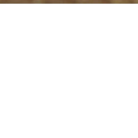
Cosa stai cercando?
Pesce
Frutta e verdura
Alimentari
Cerca la bottega:
Scopri come funziona Beefood!